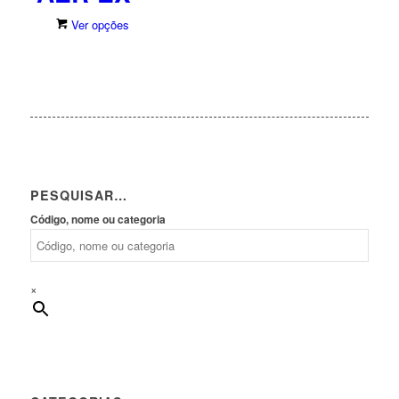
This
Ver opções
product
has
multiple
variants.
The
options
may
be
chosen
PESQUISAR…
on
Código, nome ou categoria
the
product
page
×