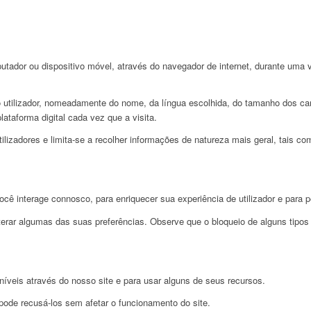
ador ou dispositivo móvel, através do navegador de internet, durante uma vi
 utilizador, nomeadamente do nome, da língua escolhida, do tamanho dos cara
ataforma digital cada vez que a visita.
lizadores e limita-se a recolher informações de natureza mais geral, tais com
ê interage connosco, para enriquecer sua experiência de utilizador e para p
terar algumas das suas preferências. Observe que o bloqueio de alguns tipos
níveis através do nosso site e para usar alguns de seus recursos.
pode recusá-los sem afetar o funcionamento do site.