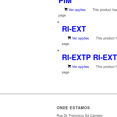
PIM
Ver opções
This product ha
page
RI-EXT
Ver opções
This product 
page
RI-EXTP RI-EX
Ver opções
This product 
page
ONDE ESTAMOS
Rua Dr. Francisco Sá Carneiro