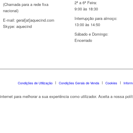
2ª a 6ª Feira:
(Chamada para a rede fixa
9:00 às 18:30
nacional)
Interrupção para almoço:
E-mail: geral[at]aquecind.com
13:00 às 14:50
Skype: aquecind
Sábado e Domingo:
Encerrado
Condições de Utilização
Condições Gerais de Venda
Cookies
Infor
nternet para melhorar a sua experiência como utilizador. Aceita a nossa polít