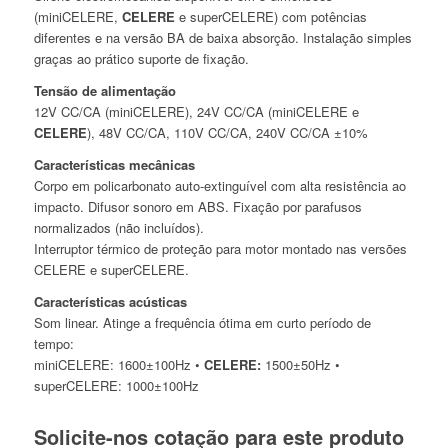
(miniCELERE,
CELERE
e superCELERE) com potências
diferentes e na versão BA de baixa absorção. Instalação simples
graças ao prático suporte de fixação.
Tensão de alimentação
12V CC/CA (miniCELERE), 24V CC/CA (miniCELERE e
CELERE
), 48V CC/CA, 110V CC/CA, 240V CC/CA ±10%
Características mecânicas
Corpo em policarbonato auto-extinguível com alta resistência ao
impacto. Difusor sonoro em ABS. Fixação por parafusos
normalizados (não incluídos).
Interruptor térmico de proteção para motor montado nas versões
CELERE e superCELERE.
Características acústicas
Som linear. Atinge a frequência ótima em curto período de
tempo:
miniCELERE: 1600±100Hz •
CELERE:
1500±50Hz •
superCELERE: 1000±100Hz
Solicite-nos cotação para este produto