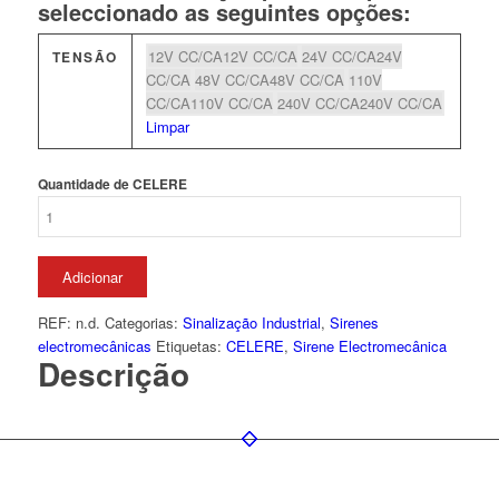
seleccionado as seguintes opções:
12V CC/CA
12V CC/CA
24V CC/CA
24V
TENSÃO
CC/CA
48V CC/CA
48V CC/CA
110V
CC/CA
110V CC/CA
240V CC/CA
240V CC/CA
Limpar
Quantidade de CELERE
Adicionar
REF:
n.d.
Categorias:
Sinalização Industrial
,
Sirenes
electromecânicas
Etiquetas:
CELERE
,
Sirene Electromecânica
Descrição