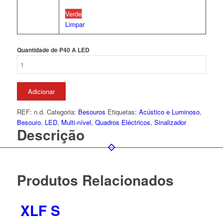
Verde
Limpar
Quantidade de P40 A LED
Adicionar
REF:
n.d.
Categoria:
Besouros
Etiquetas:
Acústico e Luminoso
,
Besouro
,
LED
,
Multi-nível
,
Quadros Eléctricos
,
Sinalizador
Descrição
Produtos Relacionados
XLF S