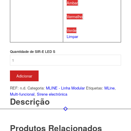
Ambar
Vermelho
Verde
Limpar
Quantidade de SIR-E LED S
Adicionar
REF:
n.d.
Categoria:
MLINE - Linha Modular
Etiquetas:
MLine
,
Multi-funcional
,
Sirene electrónica
Descrição
Produtos Relacionados